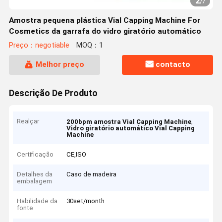
2
/
7
Amostra pequena plástica Vial Capping Machine For
Cosmetics da garrafa do vidro giratório automático
Preço：negotiable
MOQ：1
Melhor preço
contacto
Descrição De Produto
Realçar
,
200bpm amostra Vial Capping Machine
Vidro giratório automático Vial Capping
Machine
Certificação
CE,ISO
Detalhes da
Caso de madeira
embalagem
Habilidade da
30set/month
fonte