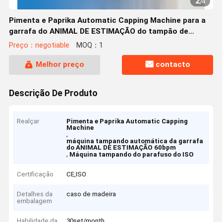
2
/
4
Pimenta e Paprika Automatic Capping Machine para a
garrafa do ANIMAL DE ESTIMAÇÃO do tampão de
parafuso
Preço：negotiable
MOQ：1
Melhor preço
contacto
Descrição De Produto
Realçar
Pimenta e Paprika Automatic Capping
Machine
,
máquina tampando automática da garrafa
do ANIMAL DE ESTIMAÇÃO 60bpm
,
Máquina tampando do parafuso do ISO
Certificação
CE,ISO
Detalhes da
caso de madeira
embalagem
Habilidade da
30set/month