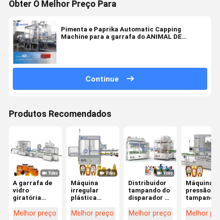
Obter O Melhor Preço Para
Pimenta e Paprika Automatic Capping
Machine para a garrafa do ANIMAL DE
ESTIMAÇÃO do tampão de parafuso
Continue
Produtos Recomendados
A garrafa de
Máquina
Distribuidor
Máquina d
vidro
irregular
tampando do
pressão
giratória
plástica
disparador da
tampando
automática
totalmente
máquina da
giratória 
transforma o
automático
bomba
vácuo
Melhor preço
Melhor preço
Melhor preço
Melhor pr
capsulador
da selagem
multifuncional
totalment