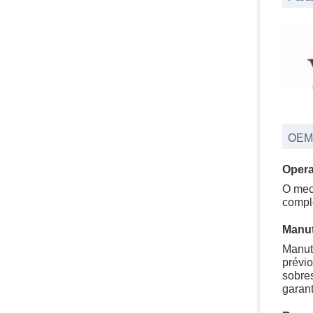
OEM
Opera
O mec
compl
Manu
Manute
prévio
sobre
garan