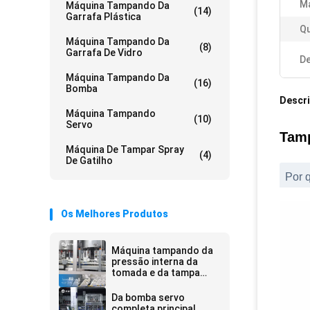
Ma
Máquina Tampando Da
(14)
Garrafa Plástica
Qu
Máquina Tampando Da
(8)
Garrafa De Vidro
De
Máquina Tampando Da
(16)
Bomba
Descr
Máquina Tampando
(10)
Servo
Tamp
Máquina De Tampar Spray
(4)
De Gatilho
Por 
Os Melhores Produtos
Máquina tampando da
pressão interna da
tomada e da tampa
exterior para o líquido
de limpeza do toalete
Da bomba servo
completa principal