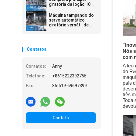
giratória da loção 10
de Huituo máquina
tampando
Máquina tampando do
servo automático
giratório versátil de
Huituo para a bomba
da loção, a disco-parte
superior e o tampão de
Yorker
“Inov
Contatos
Nós s
com n
A tec
Contatos:
Anny
do R&
Telefone:
+8615222392755
máqui
país d
Fax:
86-519-69697399
desen
três 
Toda a
devota
Contato