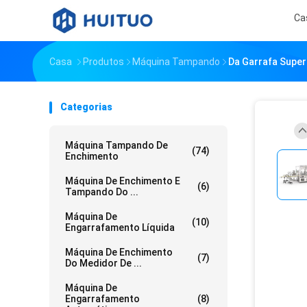
Ca
Casa
Produtos
Máquina Tampando
Da Garrafa Supe
Categorias
Máquina Tampando De
(74)
Enchimento
Máquina De Enchimento E
(6)
Tampando Do ...
Máquina De
(10)
Engarrafamento Líquida
Máquina De Enchimento
(7)
Do Medidor De ...
Máquina De
Engarrafamento
(8)