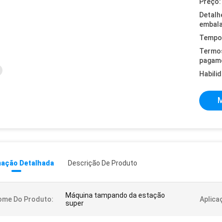
Preço:
Detalh
embal
Tempo 
Termo
pagam
Habili
M
mação Detalhada
Descrição De Produto
Máquina tampando da estação
ome Do Produto:
Aplica
super