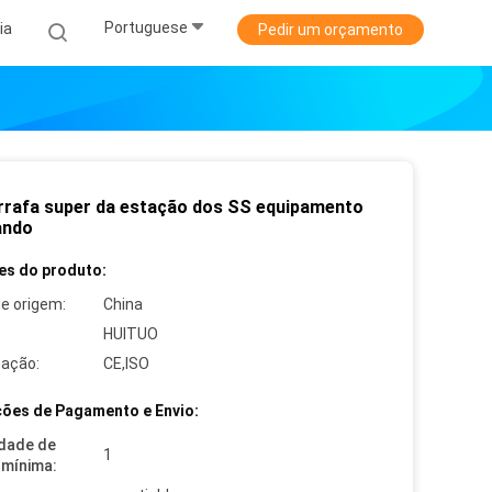
Portuguese
ia
Pedir um orçamento
rrafa super da estação dos SS equipamento
ando
es do produto:
de origem:
China
HUITUO
cação:
CE,ISO
ões de Pagamento e Envio:
dade de
1
mínima: