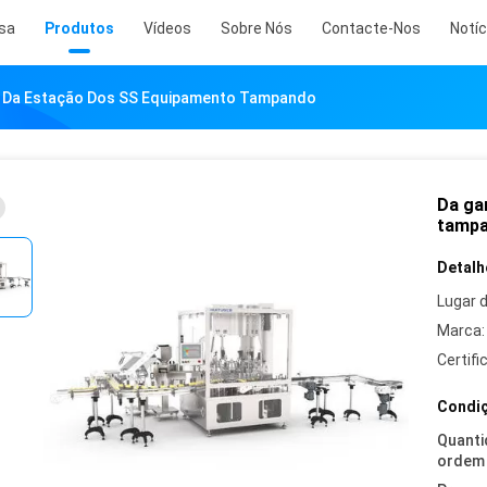
sa
Produtos
Vídeos
Sobre Nós
Contacte-Nos
Notíc
r Da Estação Dos SS Equipamento Tampando
Da ga
tamp
Detalh
Lugar 
Marca:
Certifi
Condiç
Quanti
ordem 