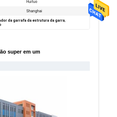
Huituo
Shanghai
dor da garrafa da estrutura da garra
,
o
ção super em um