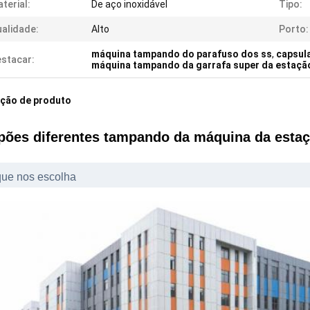
terial:
De aço inoxidável
Tipo:
alidade:
Alto
Porto:
máquina tampando do parafuso dos ss
,
capsula
stacar:
máquina tampando da garrafa super da estaçã
ição de produto
ões diferentes tampando da máquina da esta
que nos escolha