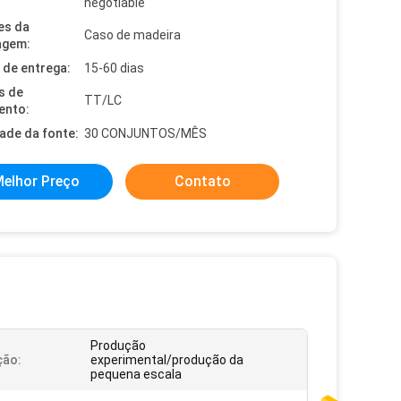
negotiable
es da
Caso de madeira
agem:
de entrega:
15-60 dias
s de
TT/LC
ento:
dade da fonte:
30 CONJUNTOS/MÊS
elhor Preço
Contato
Produção
ção:
experimental/produção da
pequena escala