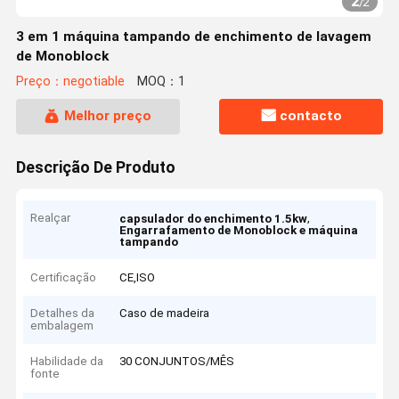
2
/
2
3 em 1 máquina tampando de enchimento de lavagem
de Monoblock
Preço：negotiable
MOQ：1
Melhor preço
contacto
Descrição De Produto
Realçar
,
capsulador do enchimento 1.5kw
Engarrafamento de Monoblock e máquina
tampando
Certificação
CE,ISO
Detalhes da
Caso de madeira
embalagem
Habilidade da
30 CONJUNTOS/MÊS
fonte